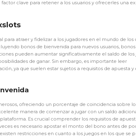
factor clave para retener a los usuarios y ofrecerles una e
xslots
para atraer y fidelizar a los jugadores en el mundo de los 
incluyendo bonos de bienvenida para nuevos usuarios, bonos
caciones pueden aumentar significativamente el saldo de los
osibilidades de ganar. Sin embargo, es importante leer
ión, ya que suelen estar sujetos a requisitos de apuesta y 
envenida
nerosos, ofreciendo un porcentaje de coincidencia sobre l
excelente manera de comenzar a jugar con un saldo adiciona
a plataforma. Es crucial comprender los requisitos de apues
 veces es necesario apostar el monto del bono antes de pod
 existen restricciones en cuanto a los juegos en los que se