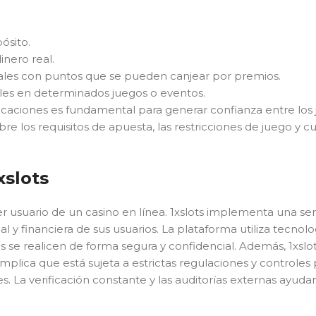
ósito.
inero real.
les con puntos que se pueden canjear por premios.
les en determinados juegos o eventos.
ficaciones es fundamental para generar confianza entre los
re los requisitos de apuesta, las restricciones de juego y c
xslots
 usuario de un casino en línea. 1xslots implementa una ser
y financiera de sus usuarios. La plataforma utiliza tecnolo
s se realicen de forma segura y confidencial. Además, 1xslo
mplica que está sujeta a estrictas regulaciones y controles 
es. La verificación constante y las auditorías externas ayuda