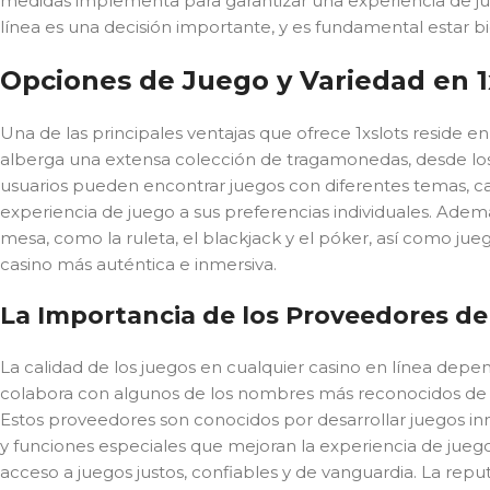
medidas implementa para garantizar una experiencia de jue
línea es una decisión importante, y es fundamental estar b
Opciones de Juego y Variedad en 1
Una de las principales ventajas que ofrece 1xslots reside e
alberga una extensa colección de tragamonedas, desde los
usuarios pueden encontrar juegos con diferentes temas, cara
experiencia de juego a sus preferencias individuales. Adem
mesa, como la ruleta, el blackjack y el póker, así como jue
casino más auténtica e inmersiva.
La Importancia de los Proveedores d
La calidad de los juegos en cualquier casino en línea depe
colabora con algunos de los nombres más reconocidos de l
Estos proveedores son conocidos por desarrollar juegos inn
y funciones especiales que mejoran la experiencia de juego.
acceso a juegos justos, confiables y de vanguardia. La re