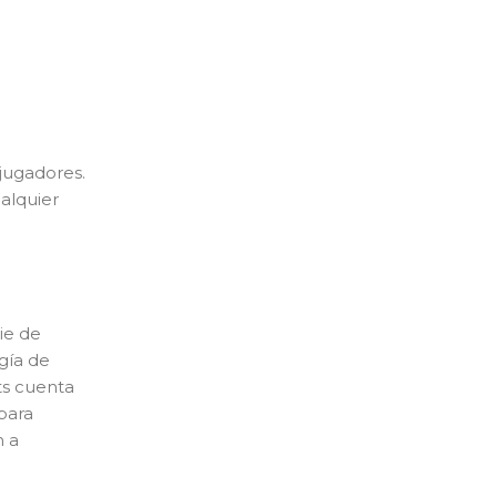
 jugadores.
ualquier
ie de
gía de
ts cuenta
para
n a