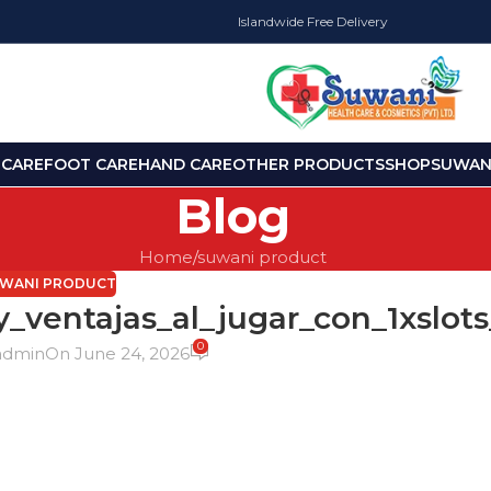
Islandwide Free Delivery
 CARE
FOOT CARE
HAND CARE
OTHER PRODUCTS
SHOP
SUWANI
Blog
Home
suwani product
WANI PRODUCT
_ventajas_al_jugar_con_1xslots
0
admin
On June 24, 2026