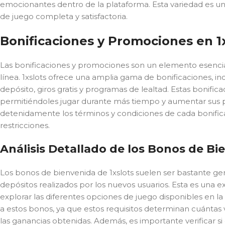
emocionantes dentro de la plataforma. Esta variedad es un 
de juego completa y satisfactoria.
Bonificaciones y Promociones en 1
Las bonificaciones y promociones son un elemento esencial 
línea. 1xslots ofrece una amplia gama de bonificaciones, 
depósito, giros gratis y programas de lealtad. Estas bonifi
permitiéndoles jugar durante más tiempo y aumentar sus p
detenidamente los términos y condiciones de cada bonificac
restricciones.
Análisis Detallado de los Bonos de Bi
Los bonos de bienvenida de 1xslots suelen ser bastante ge
depósitos realizados por los nuevos usuarios. Esta es una 
explorar las diferentes opciones de juego disponibles en l
a estos bonos, ya que estos requisitos determinan cuántas
las ganancias obtenidas. Además, es importante verificar si