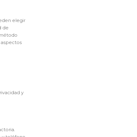
ueden elegir
d de
l método
n aspectos
ivacidad y
ctoria.
 y teléfono.