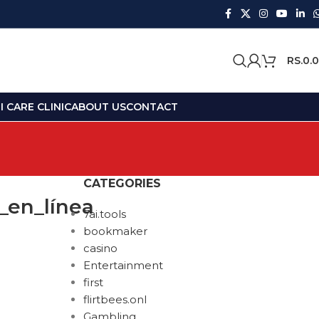
RS.
0.
 CARE CLINIC
ABOUT US
CONTACT
CATEGORIES
_en_línea
7ai.tools
bookmaker
casino
Entertainment
first
flirtbees.onl
Gambling