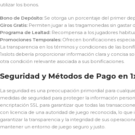
utilizar los bonos.
Bono de Depósito:
Se otorga un porcentaje del primer dep
Giros Gratis:
Permiten jugar a las tragamonedas sin gastar d
Programa de Lealtad:
Recompensa a los jugadores habitua
Promociones Temporales:
Ofrecen bonificaciones especia
La transparencia en los términos y condiciones de las boni
1xslots debería proporcionar información clara y concisa sob
otra condición relevante asociada a sus bonificaciones.
Seguridad y Métodos de Pago en 1
La seguridad es una preocupación primordial para cualquier
medidas de seguridad para proteger la información personal 
encriptación SSL para garantizar que todas las transaccione
con licencia de una autoridad de juego reconocida, lo que i
garantizar la transparencia y la integridad de sus operacion
mantener un entorno de juego seguro y justo.