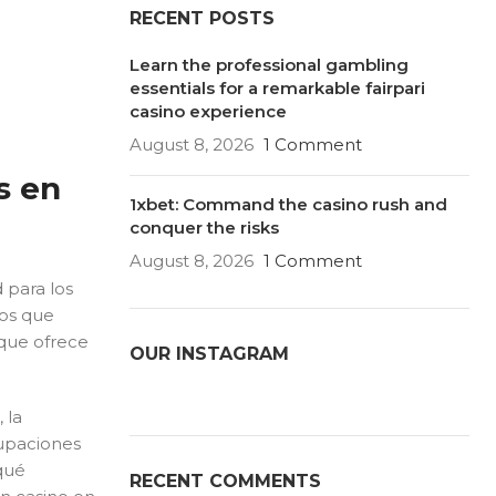
RECENT POSTS
Learn the professional gambling
essentials for a remarkable fairpari
casino experience
August 8, 2026
1 Comment
s en
1xbet: Command the casino rush and
conquer the risks
August 8, 2026
1 Comment
 para los
los que
 que ofrece
OUR INSTAGRAM
 la
cupaciones
qué
RECENT COMMENTS