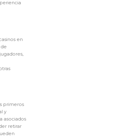
xperiencia
casinos en
 de
 jugadores,
otras
os primeros
l y
ta asociados
er retirar
 pueden