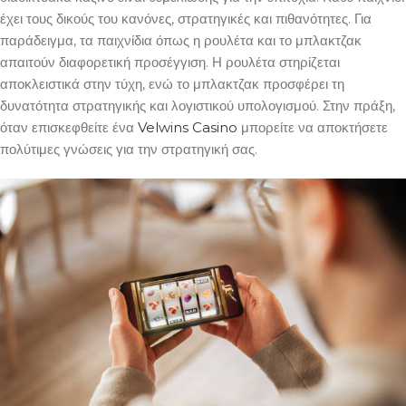
έχει τους δικούς του κανόνες, στρατηγικές και πιθανότητες. Για
παράδειγμα, τα παιχνίδια όπως η ρουλέτα και το μπλακτζακ
απαιτούν διαφορετική προσέγγιση. Η ρουλέτα στηρίζεται
αποκλειστικά στην τύχη, ενώ το μπλακτζακ προσφέρει τη
δυνατότητα στρατηγικής και λογιστικού υπολογισμού. Στην πράξη,
όταν επισκεφθείτε ένα
Velwins Casino
μπορείτε να αποκτήσετε
πολύτιμες γνώσεις για την στρατηγική σας.