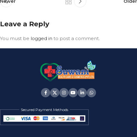
Newer
Older
Leave a Reply
You must be
logged in
to post a comment.
Secured Payment Methods