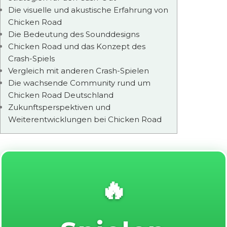
Die visuelle und akustische Erfahrung von
Chicken Road
Die Bedeutung des Sounddesigns
Chicken Road und das Konzept des
Crash-Spiels
Vergleich mit anderen Crash-Spielen
Die wachsende Community rund um
Chicken Road Deutschland
Zukunftsperspektiven und
Weiterentwicklungen bei Chicken Road
🔥