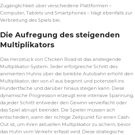
Zugänglichkeit über verschiedene Plattformen –
Computer, Tablets und Smartphones – trägt ebenfalls zur
Verbreitung des Spiels bei.
Die Aufregung des steigenden
Multiplikators
Das Herzstück von Chicken Road ist das ansteigende
Multiplikator-System. Jeder erfolgreiche Schritt des
animierten Huhns über die belebte Autobahn erhöht den
Multiplikator, der von x1 aus beginnt und potenziell ins
Hundertfache und darüber hinaus steigen kann. Diese
dynamische Progression erzeugt eine intensive Spannung,
da jeder Schritt entweder den Gewinn vervielfacht oder
das Spiel abrupt beendet. Die Spieler müssen sich
entscheiden, wann der richtige Zeitpunkt für einen Cash-
Out ist, um ihren aktuellen Multiplikator zu sichern, bevor
das Huhn vom Verkehr erfasst wird. Diese strategische