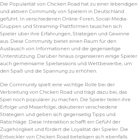
Die Popularität von Chicken Road hat zu einer lebendigen
und aktiven Community von Spielern in Deutschland
geführt. In verschiedenen Online-Foren, Social-Media-
Gruppen und Streaming-Plattformen tauschen sich
Spieler über ihre Erfahrungen, Strategien und Gewinne
aus. Diese Community bietet einen Raum für den
Austausch von Informationen und die gegenseitige
Unterstützung. Darüber hinaus organisieren einige Spieler
auch gemeinsame Spielsessions und Wettbewerbe, um
den Spaß und die Spannung zu erhöhen.
Die Community spielt eine wichtige Rolle bei der
Verbreitung von Chicken Road und trägt dazu bei, das
Spiel noch populärer zu machen. Die Spieler teilen ihre
Erfolge und Misserfolge, diskutieren verschiedene
Strategien und geben sich gegenseitig Tipps und
Ratschläge. Diese Interaktion schafft ein Gefühl der
Zugehörigkeit und fördert die Loyalität der Spieler. Die
Entwickler von Chicken Road beteiligen sich ebenfalls