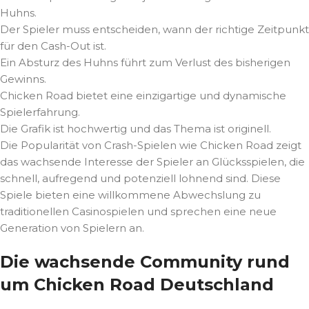
Huhns.
Der Spieler muss entscheiden, wann der richtige Zeitpunkt
für den Cash-Out ist.
Ein Absturz des Huhns führt zum Verlust des bisherigen
Gewinns.
Chicken Road bietet eine einzigartige und dynamische
Spielerfahrung.
Die Grafik ist hochwertig und das Thema ist originell.
Die Popularität von Crash-Spielen wie Chicken Road zeigt
das wachsende Interesse der Spieler an Glücksspielen, die
schnell, aufregend und potenziell lohnend sind. Diese
Spiele bieten eine willkommene Abwechslung zu
traditionellen Casinospielen und sprechen eine neue
Generation von Spielern an.
Die wachsende Community rund
um Chicken Road Deutschland