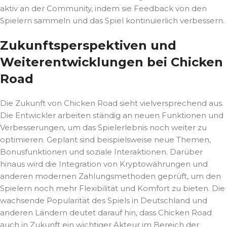
aktiv an der Community, indem sie Feedback von den
Spielern sammeln und das Spiel kontinuierlich verbessern.
Zukunftsperspektiven und
Weiterentwicklungen bei Chicken
Road
Die Zukunft von Chicken Road sieht vielversprechend aus.
Die Entwickler arbeiten ständig an neuen Funktionen und
Verbesserungen, um das Spielerlebnis noch weiter zu
optimieren. Geplant sind beispielsweise neue Themen,
Bonusfunktionen und soziale Interaktionen. Darüber
hinaus wird die Integration von Kryptowährungen und
anderen modernen Zahlungsmethoden geprüft, um den
Spielern noch mehr Flexibilität und Komfort zu bieten. Die
wachsende Popularität des Spiels in Deutschland und
anderen Ländern deutet darauf hin, dass Chicken Road
auch in Zukunft ein wichtiger Akteur im Bereich der