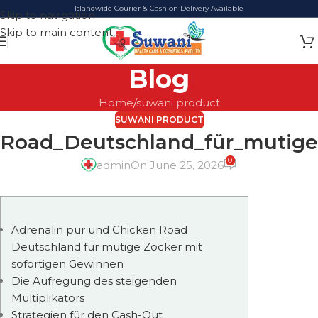
Islandwide Courier & Cash on Delivery Available
Skip to navigation
Skip to main content
Blog
Home
suwani product
SUWANI PRODUCT
_Road_Deutschland_für_mutige
0
admin
On June 25, 2026
Adrenalin pur und Chicken Road
Deutschland für mutige Zocker mit
sofortigen Gewinnen
Die Aufregung des steigenden
Multiplikators
Strategien für den Cash-Out