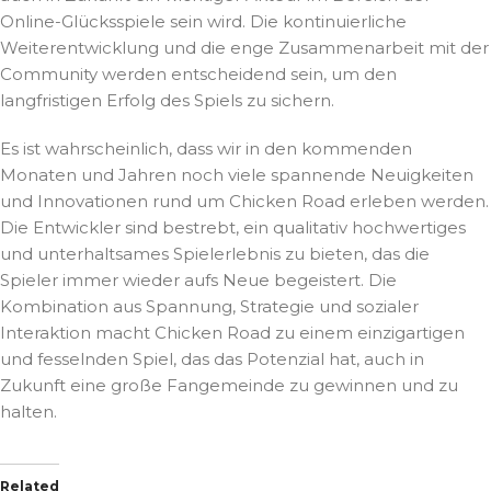
Online-Glücksspiele sein wird. Die kontinuierliche
Weiterentwicklung und die enge Zusammenarbeit mit der
Community werden entscheidend sein, um den
langfristigen Erfolg des Spiels zu sichern.
Es ist wahrscheinlich, dass wir in den kommenden
Monaten und Jahren noch viele spannende Neuigkeiten
und Innovationen rund um Chicken Road erleben werden.
Die Entwickler sind bestrebt, ein qualitativ hochwertiges
und unterhaltsames Spielerlebnis zu bieten, das die
Spieler immer wieder aufs Neue begeistert. Die
Kombination aus Spannung, Strategie und sozialer
Interaktion macht Chicken Road zu einem einzigartigen
und fesselnden Spiel, das das Potenzial hat, auch in
Zukunft eine große Fangemeinde zu gewinnen und zu
halten.
Related