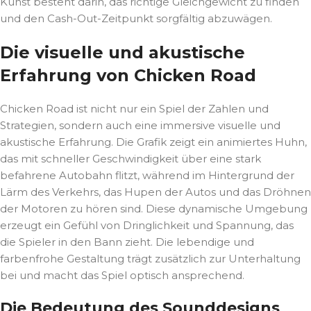
Kunst besteht darin, das richtige Gleichgewicht zu finden
und den Cash-Out-Zeitpunkt sorgfältig abzuwägen.
Die visuelle und akustische
Erfahrung von Chicken Road
Chicken Road ist nicht nur ein Spiel der Zahlen und
Strategien, sondern auch eine immersive visuelle und
akustische Erfahrung. Die Grafik zeigt ein animiertes Huhn,
das mit schneller Geschwindigkeit über eine stark
befahrene Autobahn flitzt, während im Hintergrund der
Lärm des Verkehrs, das Hupen der Autos und das Dröhnen
der Motoren zu hören sind. Diese dynamische Umgebung
erzeugt ein Gefühl von Dringlichkeit und Spannung, das
die Spieler in den Bann zieht. Die lebendige und
farbenfrohe Gestaltung trägt zusätzlich zur Unterhaltung
bei und macht das Spiel optisch ansprechend.
Die Bedeutung des Sounddesigns