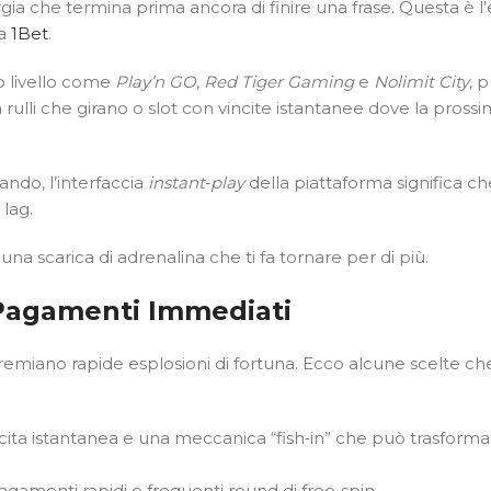
a che termina prima ancora di finire una frase. Questa è l
za
1Bet
.
mo livello come
Play’n GO
,
Red Tiger Gaming
e
Nolimit City
, 
 rulli che girano o slot con vincite istantanee dove la prossi
ndo, l’interfaccia
instant‑play
della piattaforma significa ch
 lag.
 una scarica di adrenalina che ti fa tornare per di più.
o Pagamenti Immediati
 premiano rapide esplosioni di fortuna. Ecco alcune scelte che
ncita istantanea e una meccanica “fish‑in” che può trasform
pagamenti rapidi e frequenti round di free‑spin.