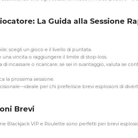
iocatore: La Guida alla Sessione R
le; scegli un gioco e il livello di puntata.
una vincita o raggiungere il limite di stop‑loss.
ta di incassare o ricaricare; se sei in svantaggio, valuta se co
fica la prossima sessione.
isionale—ideale per chi preferisce brevi esplosioni di dive
oni Brevi
 come Blackjack VIP e Roulette sono perfetti per brevi esplosio