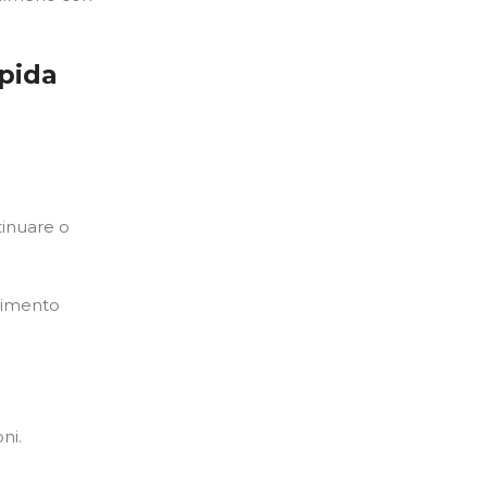
apida
ntinuare o
rtimento
ni.