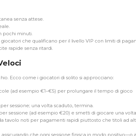
tanea senza attese.
eale.
 pochi minuti.
giocatori che qualificano per il livello VIP con limiti di pag
ite rapide senza ritardi.
Veloci
chio. Ecco come i giocatori di solito si approcciano:
cole (ad esempio €1–€5) per prolungare il tempo di gioco
per sessione; una volta scaduto, termina.
 per sessione (ad esempio €20) e smetti di giocare una volta
da tavolo noti per pagamenti rapidi piuttosto che titoli ad alta
a, assicurando che ogni sessione finisca in modo positivo—