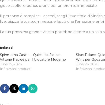
gioco scelto, e bonus pronti per un premio immediato.
Il percorso è semplice—accedi, scegli il tuo titolo di vincita 
live, piazza la tua scommessa, e lascia che l’emozione entri 
La tua prossima grande vincita potrebbe essere a un solo sp
Related
Spinmama Casino – Quick‑Hit Slots e
Slots Palace: Quic
Vittorie Rapide per il Giocatore Moderno
Wins per Giocatori
June 15, 2026
June 26, 2026
In "suwani product"
In "suwani produc