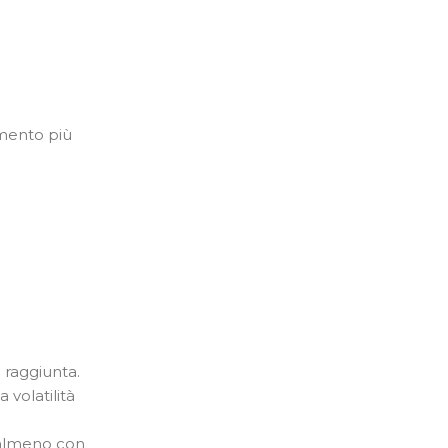
amento più
 raggiunta.
 volatilità
o almeno con