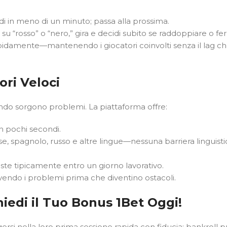
di in meno di un minuto; passa alla prossima.
u “rosso” o “nero,” gira e decidi subito se raddoppiare o fer
rapidamente—mantenendo i giocatori coinvolti senza il lag c
ori Veloci
do sorgono problemi. La piattaforma offre:
in pochi secondi.
ese, spagnolo, russo e altre lingue—nessuna barriera linguist
ste tipicamente entro un giorno lavorativo.
olvendo i problemi prima che diventino ostacoli.
hiedi il Tuo Bonus 1Bet Oggi!
gersi nella loro prima sessione rapida con fiducia: bankroll p