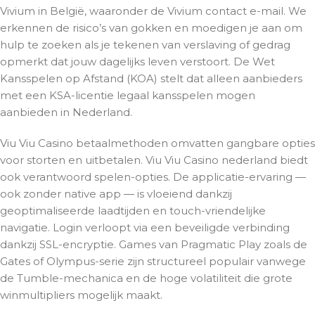
Vivium in België, waaronder de Vivium contact e-mail. We
erkennen de risico’s van gokken en moedigen je aan om
hulp te zoeken als je tekenen van verslaving of gedrag
opmerkt dat jouw dagelijks leven verstoort. De Wet
Kansspelen op Afstand (KOA) stelt dat alleen aanbieders
met een KSA-licentie legaal kansspelen mogen
aanbieden in Nederland.
Viu Viu Casino betaalmethoden omvatten gangbare opties
voor storten en uitbetalen. Viu Viu Casino nederland biedt
ook verantwoord spelen-opties. De applicatie-ervaring —
ook zonder native app — is vloeiend dankzij
geoptimaliseerde laadtijden en touch-vriendelijke
navigatie. Login verloopt via een beveiligde verbinding
dankzij SSL-encryptie. Games van Pragmatic Play zoals de
Gates of Olympus-serie zijn structureel populair vanwege
de Tumble-mechanica en de hoge volatiliteit die grote
winmultipliers mogelijk maakt.