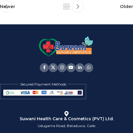
Newer
Older
Secured Payment Methods
Suwani Health Care & Cosmetics (PVT) Ltd.
Udugama Road, Bataduwa, Galle