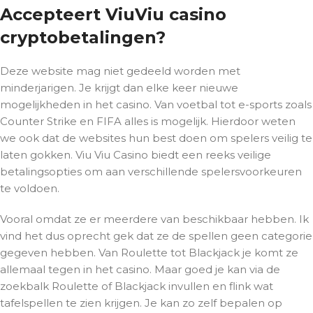
Accepteert ViuViu casino
cryptobetalingen?
Deze website mag niet gedeeld worden met
minderjarigen. Je krijgt dan elke keer nieuwe
mogelijkheden in het casino. Van voetbal tot e-sports zoals
Counter Strike en FIFA alles is mogelijk. Hierdoor weten
we ook dat de websites hun best doen om spelers veilig te
laten gokken. Viu Viu Casino biedt een reeks veilige
betalingsopties om aan verschillende spelersvoorkeuren
te voldoen.
Vooral omdat ze er meerdere van beschikbaar hebben. Ik
vind het dus oprecht gek dat ze de spellen geen categorie
gegeven hebben. Van Roulette tot Blackjack je komt ze
allemaal tegen in het casino. Maar goed je kan via de
zoekbalk Roulette of Blackjack invullen en flink wat
tafelspellen te zien krijgen. Je kan zo zelf bepalen op