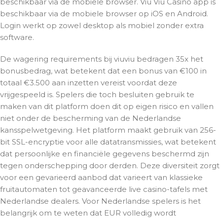
beschikbaar via de mobiele browser. Viu Viu Casino app is
beschikbaar via de mobiele browser op iOS en Android.
Login werkt op zowel desktop als mobiel zonder extra
software.
De wagering requirements bij viuviu bedragen 35x het
bonusbedrag, wat betekent dat een bonus van €100 in
totaal €3.500 aan inzetten vereist voordat deze
vrijgespeeld is. Spelers die toch besluiten gebruik te
maken van dit platform doen dit op eigen risico en vallen
niet onder de bescherming van de Nederlandse
kansspelwetgeving. Het platform maakt gebruik van 256-
bit SSL-encryptie voor alle datatransmissies, wat betekent
dat persoonlijke en financiële gegevens beschermd zijn
tegen onderschepping door derden. Deze diversiteit zorgt
voor een gevarieerd aanbod dat varieert van klassieke
fruitautomaten tot geavanceerde live casino-tafels met
Nederlandse dealers. Voor Nederlandse spelers is het
belangrijk om te weten dat EUR volledig wordt