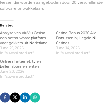
kiezen die worden aangeboden door 20 verschillende
software ontwikkelaars.
Related
Analyse van ViuViu Casino
Casino Bonus 2026 Alle
een betrouwbaar platform
Bonussen bij Legale NL
voor gokkers uit Nederland
Casinos
June 25, 2026
June 14, 2026
In "suwani product"
In "suwani product"
Online nl internet, tv en
bellen abonnementen
June 20, 2026
In "suwani product"