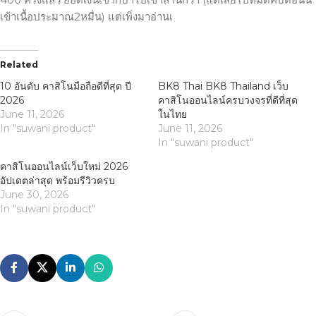
เข้าเนื้อประมาณ2หมื่น) แต่เพิ่งมาอ่านเ
Related
10 อันดับ คาสิโนมือถือดีที่สุด ปี
BK8 Thai BK8 Thailand เว็บ
2026
คาสิโนออนไลน์ครบวงจรที่ดีที่สุด
June 11, 2026
ในไทย
In "suwani product"
June 11, 2026
In "suwani product"
คาสิโนออนไลน์เว็บใหม่ 2026
อัปเดตล่าสุด พร้อมรีวิวครบ
June 30, 2026
In "suwani product"