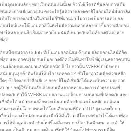
เป็นจุดเด่นหลักๆ ของเว็บพนันแห่งนี้เลยก็ว่าได้ ใครที่ชื่นชอบการเดิม
พันและการเสี่ยงดวงนั้น คงจะได้รู้แล้วว่าตลาดคาสิโนออนไลน์นั้นกำลัง
เติบโตอย่างต่อเนื่องในช่วงไม่กี่ปีที่ผ่านมา ไม่ว่าจะเป็นการแทงบอล
ออนไลน์และโต๊ะเกมคาสิโนที่เริ่มมีความหลากหลายยิ่งขึ้นกว่าเมื่อก่อน
ทำให้หลายคนจึงเริ่มมองหาเว็บพนันที่เหมาะกับสไตล์ของตัวเองมาก
ที่สุด
อีกหนึ่งเกมจาก Gclub ที่เป็นเกมยอดนิยม ซึ่งเกม สล็อตออนไลน์ที่ฮิต
ที่สุด และทุกคนรู้จักกันเป็นอย่างดีก็คงไม่พ้นฟาโรห์ ที่ผู้เล่นหลายคนปั่น
จนแจ็กพอตแตกมาแล้วนักต่อนัก ยิ่งไปกว่านั้น WE88 ยังมีระบบ
สนับสนุนลูกค้าที่พร้อมให้บริการตลอด 24 ชั่วโมงทุกวันเพื่อช่วยเหลือ
ใดๆ ซึ่งยิ่งตอกย้ำชื่อเสียงของคาสิโนที่เชื่อถือได้และเน้นความสะดวก
สบายของผู้ใช้เป็นหลัก ด้วยเกมที่หลากหลายและการทำธุรกรรมที่
ปลอดภัยทำให้ WE88 มอบสภาพแวดล้อมการเล่นเกมที่ปลอดภัยและ
เชื่อถือได้ แม้ว่าเกมสล็อตจะเป็นเกมที่อาศัยดวงเป็นหลัก แต่ผู้เล่น
สามารถเพิ่มโอกาสชนะได้โดยเลือกเกมที่มีค่า RTP สูง และศึกษา
เงื่อนไขของโบนัสก่อนเล่น เพื่อให้มั่นใจว่ามีโอกาสทำกำไรได้มากที่สุด
การให้ข้อมูลส่วนตัวกับเว็บที่ไม่มีมาตรการป้องกันเพียงพอ อาจทำให้
คุณตกเป็นเป้าหมายของมิจฉาชีพที่ใช้ข้อมูลไปทำธุรกรรมที่ผิด