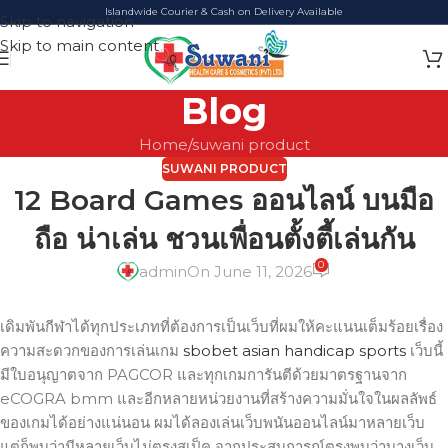
Islandwide Courier & Cash on Delivery Available
Skip to navigation
Skip to main content
Blog
Home
suwani product
SUWANI PRODUCT
12 Board Games ออนไลน์ บนมือ
ถือ น่าเล่น ชวนเพื่อนตั้งตี้เล่นกัน
0
admin
On June 11, 2026
เดิมพันกีฬาได้ทุกประเภทที่ต้องการเป็นเว็บที่ผมให้คะแนนเต็มร้อยเรื่อง
ความสะดวกของการเล่นเกม
sbobet asian handicap sports
เว็บนี้
มีใบอนุญาตจาก PAGCOR และทุกเกมการันตีด้วยมาตรฐานจาก
eCOGRA bmm และอีกหลายหน่วยงานที่สร้างความมั่นใจในผลลัพธ์
ของเกมได้อย่างแน่นอน ผมได้ลองเล่นเว็บพนันออนไลน์มาหลายเว็บ
แต่ก็พบว่ามีหลายเว็บไม่ตรงสเป็ค จากประสบการณ์ตรงพบว่าบางเว็บ