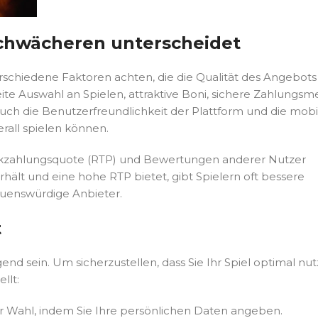
schwächeren unterscheidet
erschiedene Faktoren achten, die die Qualität des Angebots
eite Auswahl an Spielen, attraktive Boni, sichere Zahlungs
auch die Benutzerfreundlichkeit der Plattform und die mobi
erall spielen können.
ückzahlungsquote (RTP) und Bewertungen anderer Nutzer
rhält und eine hohe RTP bietet, gibt Spielern oft bessere
uenswürdige Anbieter.
t
end sein. Um sicherzustellen, dass Sie Ihr Spiel optimal nu
llt:
rer Wahl, indem Sie Ihre persönlichen Daten angeben.