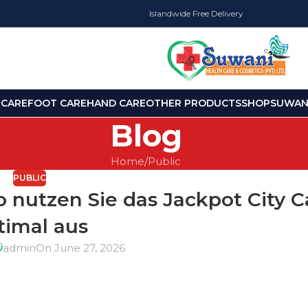
Islandwide Free Delivery
 CARE
FOOT CARE
HAND CARE
OTHER PRODUCTS
SHOP
SUWANI
Blog
Home
Public
PUBLIC
o nutzen Sie das Jackpot City C
timal aus
admin
On June 27, 2026