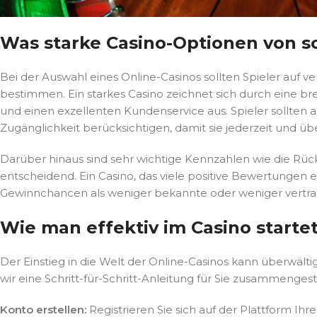
Was starke Casino-Optionen von 
Bei der Auswahl eines Online-Casinos sollten Spieler auf v
bestimmen. Ein starkes Casino zeichnet sich durch eine br
und einen exzellenten Kundenservice aus. Spieler sollten 
Zugänglichkeit berücksichtigen, damit sie jederzeit und üb
Darüber hinaus sind sehr wichtige Kennzahlen wie die R
entscheidend. Ein Casino, das viele positive Bewertungen e
Gewinnchancen als weniger bekannte oder weniger vertra
Wie man effektiv im Casino starte
Der Einstieg in die Welt der Online-Casinos kann überwältig
wir eine Schritt-für-Schritt-Anleitung für Sie zusammengeste
Konto erstellen:
Registrieren Sie sich auf der Plattform Ih