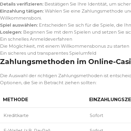
Details verifizieren:
Bestätigen Sie Ihre Identität, um sicherz
Einzahlung tätigen:
Wählen Sie eine Zahlungsmethode und t
Willkommensboni.
Spiel auswählen:
Entscheiden Sie sich für die Spiele, die 
Loslegen:
Beginnen Sie mit dem Spielen und setzen Sie sic
Ein schnelles Anmeldeverfahren
Die Möglichkeit, mit einem Willkommensbonus zu starten
Ein sicheres und transparentes Spielumfeld
Zahlungsmethoden im Online-Cas
Die Auswahl der richtigen Zahlungsmethoden ist entscheiden
Optionen, die Sie in Betracht ziehen sollten:
METHODE
EINZAHLUNGSZE
Kreditkarte
Sofort
E-Wallet (z.B. PayPal)
Sofort