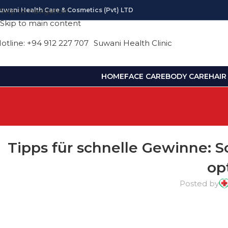
uwani Health Care & Cosmetics (pvt) LTD
Skip to navigation
Skip to main content
otline: +94 912 227 707
Suwani Health Clinic
HOME
FACE CARE
BODY CARE
HAIR
Tipps für schnelle Gewinne: S
op
Posted by