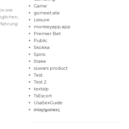
Game
os wie
gomeet.site
öglichen,
Leisure
rfahrung
monkeyapp.app
Premier Bet
Public
Skokka
Spins
Stake
suwani product
Test
Test 2
textslp
TsEscort
UsaSexGuide
στοιχηματικες