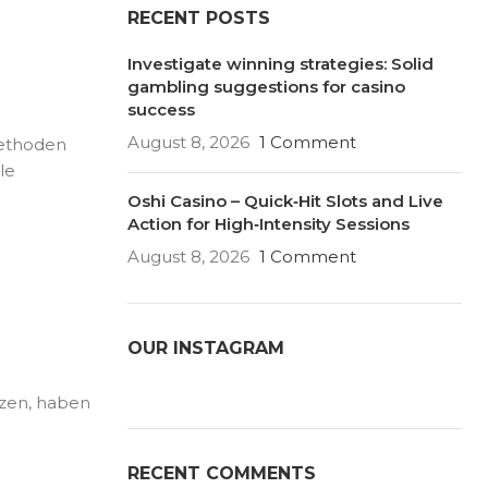
RECENT POSTS
Investigate winning strategies: Solid
gambling suggestions for casino
success
August 8, 2026
1 Comment
methoden
le
Oshi Casino – Quick‑Hit Slots and Live
Action for High‑Intensity Sessions
August 8, 2026
1 Comment
OUR INSTAGRAM
tzen, haben
RECENT COMMENTS