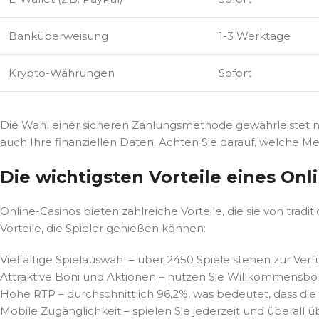
Banküberweisung
1-3 Werktage
Krypto-Währungen
Sofort
Die Wahl einer sicheren Zahlungsmethode gewährleistet n
auch Ihre finanziellen Daten. Achten Sie darauf, welche 
Die wichtigsten Vorteile eines Onl
Online-Casinos bieten zahlreiche Vorteile, die sie von trad
Vorteile, die Spieler genießen können:
Vielfältige Spielauswahl – über 2450 Spiele stehen zur Ver
Attraktive Boni und Aktionen – nutzen Sie Willkommensboni
Hohe RTP – durchschnittlich 96,2%, was bedeutet, dass di
Mobile Zugänglichkeit – spielen Sie jederzeit und überall 