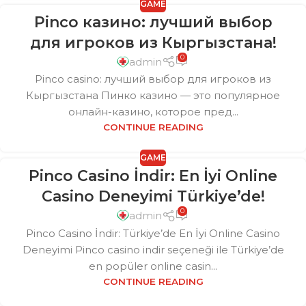
GAME
Pinco казино: лучший выбор
для игроков из Кыргызстана!
0
admin
Pinco casino: лучший выбор для игроков из
Кыргызстана Пинко казино — это популярное
онлайн-казино, которое пред...
CONTINUE READING
GAME
Pinco Casino İndir: En İyi Online
Casino Deneyimi Türkiye’de!
0
admin
Pinco Casino İndir: Türkiye’de En İyi Online Casino
Deneyimi Pinco casino indir seçeneği ile Türkiye’de
en popüler online casin...
CONTINUE READING