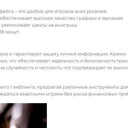
ейса – это удобно для игроков всех уровней.
обеспечивает высокое качество графики и звучания.
о увеличивает шансы на выигрыш.
8 минут.
оков и гарантирует защиту личной информации. Казино
х, что обеспечивает надежность и безопасность тран
а случайность и честность, что подтверждает их высо
ого гэмблинга, предлагая различные инструменты для
аждаться азартными играми без риска финансовых про