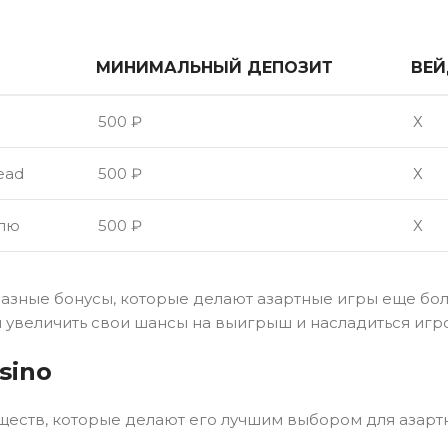
МИНИМАЛЬНЫЙ ДЕПОЗИТ
ВЕ
500 ₽
Х
ead
500 ₽
Х
елю
500 ₽
Х
бразные бонусы, которые делают азартные игры еще бо
 увеличить свои шансы на выигрыш и насладиться игр
sino
ществ, которые делают его лучшим выбором для азарт