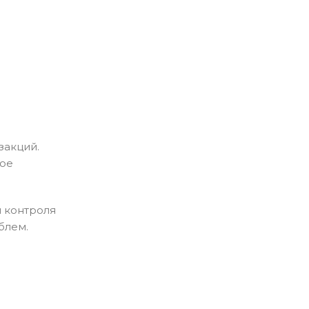
закций.
кое
 контроля
блем.