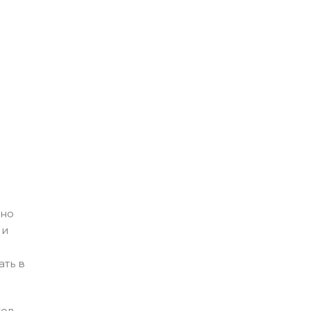
вно
 и
ать в
ков