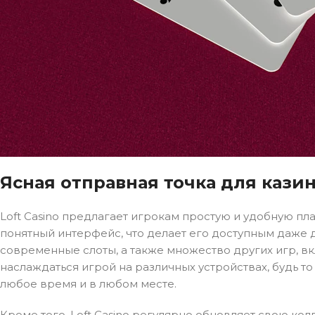
Ясная отправная точка для кази
Loft Casino предлагает игрокам простую и удобную пл
понятный интерфейс, что делает его доступным даже д
современные слоты, а также множество других игр, вк
наслаждаться игрой на различных устройствах, будь т
любое время и в любом месте.
Кроме того, Loft Casino регулярно обновляет свою ко