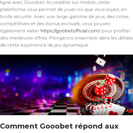
ligne avec Gooobet. Accessible sur mobile, cette
plateforme vous permet de jouer où que vous soyez, en
toute sécurité. Avec une large gamme de jeux, des cotes
compétitives et des bonus exclusifs, vous pouvez
également visiter
https://goobetofficial.com/
pour profiter
des meilleures offres. Plongeons ensemble dans les détails
de cette expérience de jeu dynamique.
Comment Gooobet répond aux