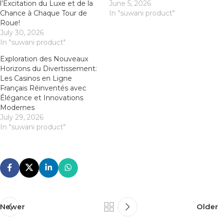
l’Excitation du Luxe et de la
June 5, 2026
Chance à Chaque Tour de
In "suwani product"
Roue!
July 30, 2026
In "suwani product"
Exploration des Nouveaux
Horizons du Divertissement:
Les Casinos en Ligne
Français Réinventés avec
Élégance et Innovations
Modernes
July 29, 2026
In "suwani product"
Newer
Older