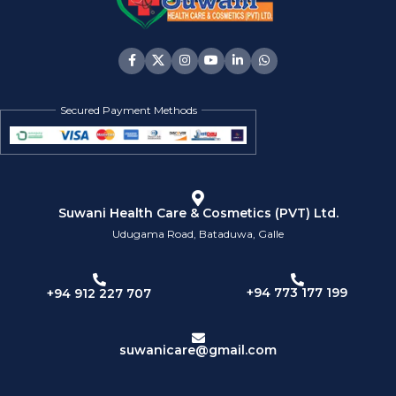
Secured Payment Methods
Suwani Health Care & Cosmetics (PVT) Ltd.
Udugama Road, Bataduwa, Galle
+94 773 177 199
+94 912 227 707
suwanicare@gmail.com