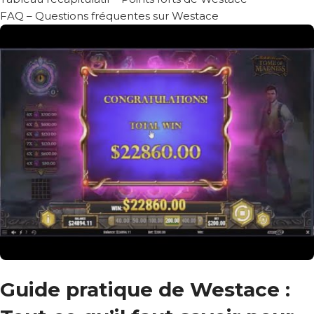
FAQ – Questions fréquentes sur Westace
Guide pratique de Westace :