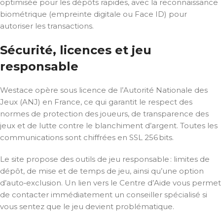
optimisée pour les dépôts rapides, avec la reconnaissance
biométrique (empreinte digitale ou Face ID) pour
autoriser les transactions.
Sécurité, licences et jeu
responsable
Westace opère sous licence de l’Autorité Nationale des
Jeux (ANJ) en France, ce qui garantit le respect des
normes de protection des joueurs, de transparence des
jeux et de lutte contre le blanchiment d’argent. Toutes les
communications sont chiffrées en SSL 256 bits.
Le site propose des outils de jeu responsable : limites de
dépôt, de mise et de temps de jeu, ainsi qu’une option
d’auto‑exclusion. Un lien vers le Centre d’Aide vous permet
de contacter immédiatement un conseiller spécialisé si
vous sentez que le jeu devient problématique.