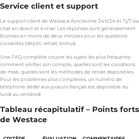
Service client et support
Le support client de Westace fonctionne 24 h/24 et 7 j/7 via
chat en direct et e‑mail. Les réponses sont généralement
fournies en moins de deux minutes pour les questions
courantes (dépôt, retrait, bonus).
Une FAQ complète couvre les sujets les plus fréquents :
comment vérifier son compte, quelles sont les conditions
de mise, quelles sont les méthodes de retrait disponibles.
Pour les problèmes plus complexes, un numéro de
téléphone dédié aux joueurs français est disponible du
lundi au vendredi.
Tableau récapitulatif – Points forts
de Westace
CRITÈRE
ÉVALUATION
COMMENTAIRES