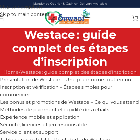
Islandwide Courier & Cash on Delivery Available
Skip to navigation
Skip to main content
Westace : guide
complet des étapes
d’inscription
Home
Westace : guide complet des étapes d’inscription
Présentation de Westace – Une plateforme tout‑en‑un
Inscription et vérification – Étapes simples pour
commencer
Les bonus et promotions de Westace – Ce qui vous attend
Méthodes de paiement et rapidité des retraits
Expérience mobile et application
Sécurité, licences et jeu responsable
Service client et support
Tableau récapitulatif – Points forts de Westace