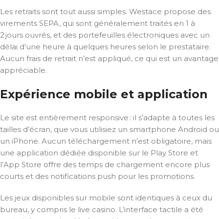
Les retraits sont tout aussi simples. Westace propose des
virements SEPA, qui sont généralement traités en 1 à
2 jours ouvrés, et des portefeuilles électroniques avec un
délai d’une heure à quelques heures selon le prestataire.
Aucun frais de retrait n’est appliqué, ce qui est un avantage
appréciable.
Expérience mobile et application
Le site est entièrement responsive : il s’adapte à toutes les
tailles d’écran, que vous utilisiez un smartphone Android ou
un iPhone. Aucun téléchargement n’est obligatoire, mais
une application dédiée disponible sur le Play Store et
l’App Store offre des temps de chargement encore plus
courts et des notifications push pour les promotions.
Les jeux disponibles sur mobile sont identiques à ceux du
bureau, y compris le live casino. L’interface tactile a été