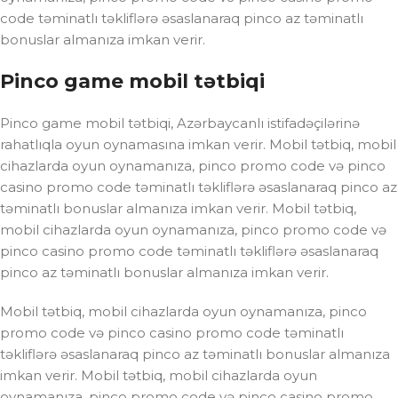
code təminatlı təkliflərə əsaslanaraq pinco az təminatlı
bonuslar almanıza imkan verir.
Pinco game mobil tətbiqi
Pinco game mobil tətbiqi, Azərbaycanlı istifadəçilərinə
rahatlıqla oyun oynamasına imkan verir. Mobil tətbiq, mobil
cihazlarda oyun oynamanıza, pinco promo code və pinco
casino promo code təminatlı təkliflərə əsaslanaraq pinco az
təminatlı bonuslar almanıza imkan verir. Mobil tətbiq,
mobil cihazlarda oyun oynamanıza, pinco promo code və
pinco casino promo code təminatlı təkliflərə əsaslanaraq
pinco az təminatlı bonuslar almanıza imkan verir.
Mobil tətbiq, mobil cihazlarda oyun oynamanıza, pinco
promo code və pinco casino promo code təminatlı
təkliflərə əsaslanaraq pinco az təminatlı bonuslar almanıza
imkan verir. Mobil tətbiq, mobil cihazlarda oyun
oynamanıza, pinco promo code və pinco casino promo