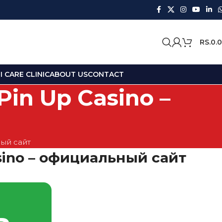
RS.
0.
 CARE CLINIC
ABOUT US
CONTACT
in Up Casino –
ный сайт
sino – официальный сайт
Ь