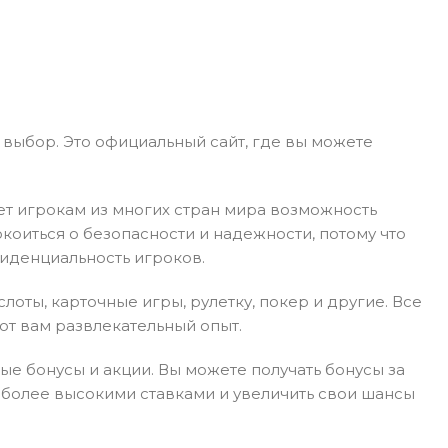
ш выбор. Это официальный сайт, где вы можете
ет игрокам из многих стран мира возможность
коиться о безопасности и надежности, потому что
фиденциальность игроков.
лоты, карточные игры, рулетку, покер и другие. Все
ют вам развлекательный опыт.
ные бонусы и акции. Вы можете получать бонусы за
 с более высокими ставками и увеличить свои шансы