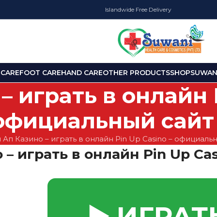
Islandwide Free Delivery
 CARE
FOOT CARE
HAND CARE
OTHER PRODUCTS
SHOP
SUWANI
– играть в онлайн P
официальный сайт
 Ап Казино – играть в онлайн Pin Up Casino – официаль
 – играть в онлайн Pin Up Ca
▶️ ИГРАТ