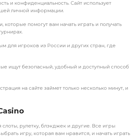
сть и конфиденциальность. Сайт использует
ашей личной информации.
, которые помогут вам начать играть и получать
турнирах.
ым для игроков из России и других стран, где
орые ищут безопасный, удобный и доступный способ
истрация на сайте займет только несколько минут, и
Casino
 слоты, рулетку, блэкджек и другие. Все игры
рать игру, которая вам нравится, и начать играть