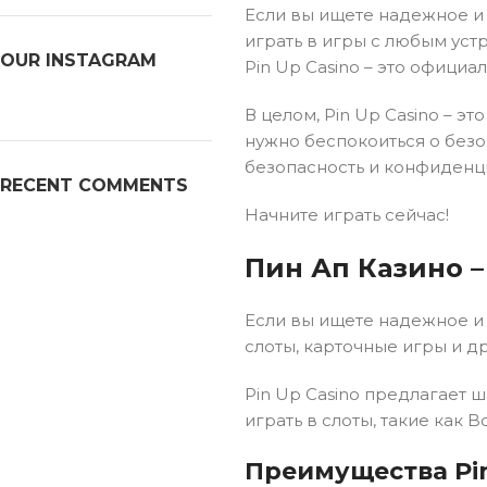
Если вы ищете надежное и 
играть в игры с любым уст
OUR INSTAGRAM
Pin Up Casino – это офици
В целом, Pin Up Casino – э
нужно беспокоиться о безо
безопасность и конфиденц
RECENT COMMENTS
Начните играть сейчас!
Пин Ап Казино –
Если вы ищете надежное и 
слоты, карточные игры и д
Pin Up Casino предлагает ш
играть в слоты, такие как B
Преимущества Pin