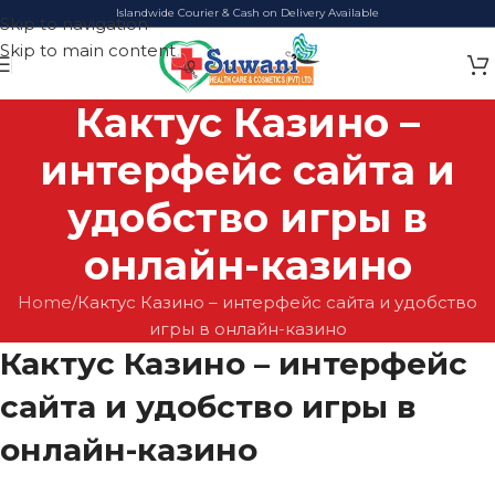
Islandwide Courier & Cash on Delivery Available
Skip to navigation
Skip to main content
Кактус Казино –
интерфейс сайта и
удобство игры в
онлайн-казино
Home
Кактус Казино – интерфейс сайта и удобство
игры в онлайн-казино
Кактус Казино – интерфейс
сайта и удобство игры в
онлайн-казино