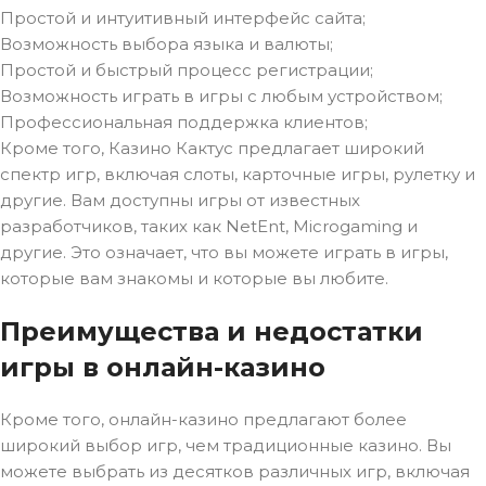
Простой и интуитивный интерфейс сайта;
Возможность выбора языка и валюты;
Простой и быстрый процесс регистрации;
Возможность играть в игры с любым устройством;
Профессиональная поддержка клиентов;
Кроме того, Казино Кактус предлагает широкий
спектр игр, включая слоты, карточные игры, рулетку и
другие. Вам доступны игры от известных
разработчиков, таких как NetEnt, Microgaming и
другие. Это означает, что вы можете играть в игры,
которые вам знакомы и которые вы любите.
Преимущества и недостатки
игры в онлайн-казино
Кроме того, онлайн-казино предлагают более
широкий выбор игр, чем традиционные казино. Вы
можете выбрать из десятков различных игр, включая