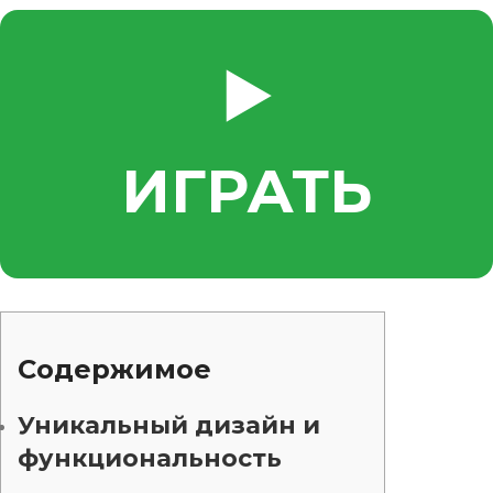
▶️
ИГРАТЬ
Содержимое
Уникальный дизайн и
функциональность