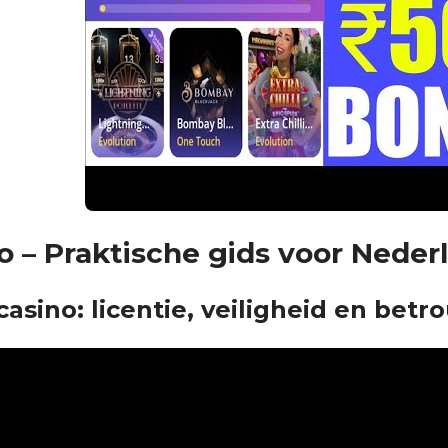
o – Praktische gids voor Neder
casino: licentie, veiligheid en bet