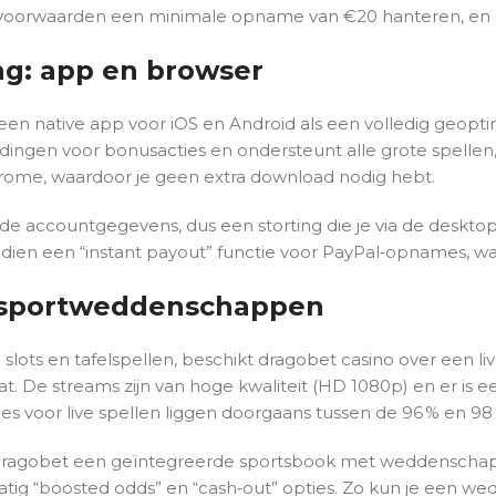
voorwaarden een minimale opname van €20 hanteren, en da
ing: app en browser
een native app voor iOS en Android als een volledig geopt
ldingen voor bonusacties en ondersteunt alle grote spellen, i
hrome, waardoor je geen extra download nodig hebt.
de accountgegevens, dus een storting die je via de deskto
en een “instant payout” functie voor PayPal‑opnames, wat 
en sportweddenschappen
slots en tafelspellen, beschikt dragobet casino over een li
at. De streams zijn van hoge kwaliteit (HD 1080p) en er is
s voor live spellen liggen doorgaans tussen de 96 % en 98 
 dragobet een geïntegreerde sportsbook met weddenschappe
atig “boosted odds” en “cash‑out” opties. Zo kun je een wed