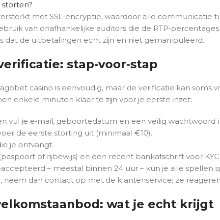
 storten?
versterkt met SSL‑encryptie, waardoor alle communicatie tu
ruik van onafhankelijke auditors die de RTP‑percentages 
s dat de uitbetalingen echt zijn en niet gemanipuleerd.
verificatie: stap‑voor‑stap
gobet casino is eenvoudig, maar de verificatie kan soms v
 enkele minuten klaar te zijn voor je eerste inzet:
en vul je e‑mail, geboortedatum en een veilig wachtwoord i
er de eerste storting uit (minimaal €10).
die je ontvangt.
paspoort of rijbewijs) en een recent bankafschrift voor KYC‑v
accepteerd – meestal binnen 24 uur – kun je alle spellen
en, neem dan contact op met de klantenservice; ze reagere
elkomstaanbod: wat je echt krijgt