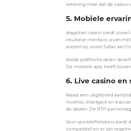
rekening mee dat de casino‑
5. Mobiele ervar
dragobet casino biedt zowel 
intuïtieve interface, push‑me
soepel op zowel Safari als C
Beide platforms delen dezelf
De mobiele app heeft bovendi
6. Live casino 
Naast een uitgebreid aanbod 
roulette, blackjack en baccar
de dealer. De RTP‑percentage
Voor sportliefhebbers biedt
competitief en er zijn regelm