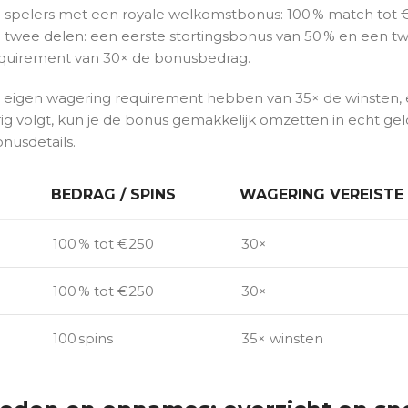
 spelers met een royale welkomstbonus: 100 % match tot €5
 twee delen: een eerste stortingsbonus van 50 % en een twe
quirement van 30× de bonusbedrag.
en eigen wagering requirement hebben van 35× de winsten, e
volgt, kun je de bonus gemakkelijk omzetten in echt geld. 
nusdetails.
BEDRAG / SPINS
WAGERING VEREISTE
100 % tot €250
30×
100 % tot €250
30×
100 spins
35× winsten