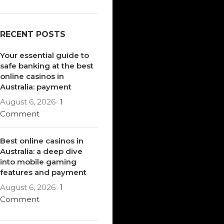
RECENT POSTS
Your essential guide to
safe banking at the best
online casinos in
Australia: payment
August 6, 2026
1
Comment
Best online casinos in
Australia: a deep dive
into mobile gaming
features and payment
August 6, 2026
1
Comment