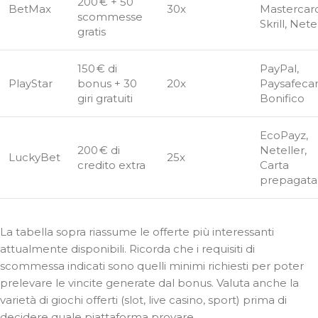
200 € + 50
BetMax
30x
Mastercard
scommesse
Skrill, Nete
gratis
150 € di
PayPal,
PlayStar
bonus + 30
20x
Paysafecar
giri gratuiti
Bonifico
EcoPayz,
200 € di
Neteller,
LuckyBet
25x
credito extra
Carta
prepagata
La tabella sopra riassume le offerte più interessanti
attualmente disponibili. Ricorda che i requisiti di
scommessa indicati sono quelli minimi richiesti per poter
prelevare le vincite generate dal bonus. Valuta anche la
varietà di giochi offerti (slot, live casino, sport) prima di
decidere quale piattaforma provare.