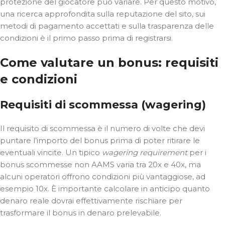
protezione del giocatore può variare. Per questo motivo,
una ricerca approfondita sulla reputazione del sito, sui
metodi di pagamento accettati e sulla trasparenza delle
condizioni è il primo passo prima di registrarsi.
Come valutare un bonus: requisiti
e condizioni
Requisiti di scommessa (wagering)
Il requisito di scommessa è il numero di volte che devi
puntare l’importo del bonus prima di poter ritirare le
eventuali vincite. Un tipico
wagering requirement
per i
bonus scommesse non AAMS varia tra 20x e 40x, ma
alcuni operatori offrono condizioni più vantaggiose, ad
esempio 10x. È importante calcolare in anticipo quanto
denaro reale dovrai effettivamente rischiare per
trasformare il bonus in denaro prelevabile.