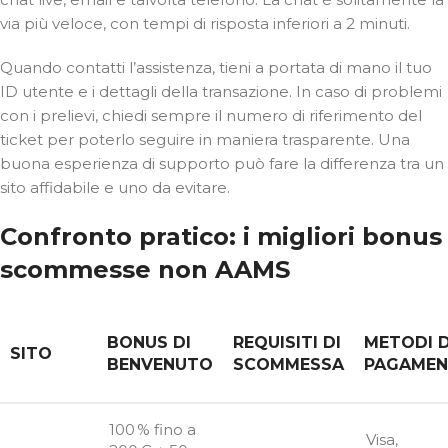
via più veloce, con tempi di risposta inferiori a 2 minuti.
Quando contatti l’assistenza, tieni a portata di mano il tuo
ID utente e i dettagli della transazione. In caso di problemi
con i prelievi, chiedi sempre il numero di riferimento del
ticket per poterlo seguire in maniera trasparente. Una
buona esperienza di supporto può fare la differenza tra un
sito affidabile e uno da evitare.
Confronto pratico: i migliori bonus
scommesse non AAMS
BONUS DI
REQUISITI DI
METODI D
SITO
BENVENUTO
SCOMMESSA
PAGAME
100 % fino a
Visa,