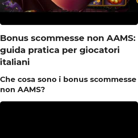
Bonus scommesse non AAMS:
guida pratica per giocatori
italiani
Che cosa sono i bonus scommesse
non AAMS?